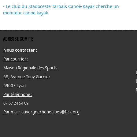
- Le club du Stadoceste Tarbais Canoë-Kayak cherche un
moniteur canoë kayak
ADRESSE COMITE
Nous contacter :
Par courrier :
Maison Régionale des Sports
68, Avenue Tony Garnier
69007 Lyon
Par téléphone :
07 67 24 54 09
Par mail :
auvergnerhonealpes@ffck.org